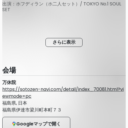
出演：ホフディラン（ホ二人セット）/ TOKYO No.1 SOUL
SET
さらに表示
会場
万休院
https://sotozen-navi.com/detail/index_70081.html?vi
ewmode=pc
福島県, 日本
福島県伊達市梁川町本町７３
Googleマップで開く